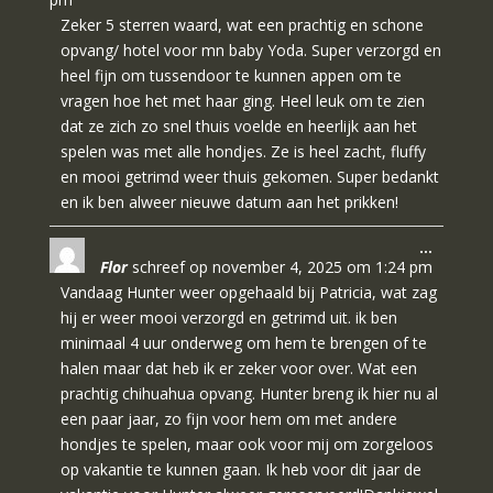
Zeker 5 sterren waard, wat een prachtig en schone
opvang/ hotel voor mn baby Yoda. Super verzorgd en
heel fijn om tussendoor te kunnen appen om te
vragen hoe het met haar ging. Heel leuk om te zien
dat ze zich zo snel thuis voelde en heerlijk aan het
spelen was met alle hondjes. Ze is heel zacht, fluffy
en mooi getrimd weer thuis gekomen. Super bedankt
en ik ben alweer nieuwe datum aan het prikken!
Wissel
…
Flor
schreef op
november 4, 2025
om
1:24 pm
deze
metabo
Vandaag Hunter weer opgehaald bij Patricia, wat zag
hij er weer mooi verzorgd en getrimd uit. ik ben
minimaal 4 uur onderweg om hem te brengen of te
halen maar dat heb ik er zeker voor over. Wat een
prachtig chihuahua opvang. Hunter breng ik hier nu al
een paar jaar, zo fijn voor hem om met andere
hondjes te spelen, maar ook voor mij om zorgeloos
op vakantie te kunnen gaan. Ik heb voor dit jaar de