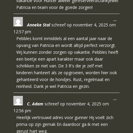
vakantie voor Hunter alweer gereserveerd!Dankjewel
Patricia en team voor de goede zorgen!
Wissel
…
Anneke Stal
schreef op
november 4, 2025
om
deze
metabo
12:57 pm
Pebbles komt inmiddels al een aantal jaar naar de
opvang van Patricia en wordt altijd perfect verzorgt.
Wij kunnen zonder zorgen op vakantie. Pebbles heeft
een beetje een apart karakter maar ook daar
schrikken ze niet van. De 3 R's die je zelf met
kinderen hanteert als ze opgroeien, worden hier ook
gehanteerd voor de hondjes. Rust, regelmaat en
reinheid. Dank je wel Patricia en gezin.
Wissel
…
C. Adam
schreef op
november 4, 2025
om
deze
metabo
12:56 pm
Heerlijk vertrouwd adres voor gunner Hij voelt zich
prima op zijn gemak En daardoor ga ik met een
gerust hart weg.