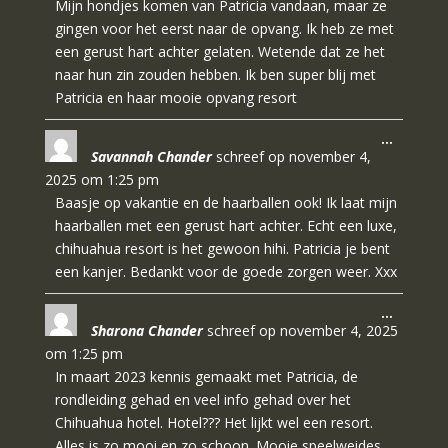
Mijn hondjes komen van Patricia vandaan, maar ze
gingen voor het eerst naar de opvang. Ik heb ze met
een gerust hart achter gelaten. Wetende dat ze het
naar hun zin zouden hebben. Ik ben super blij met
Patricia en haar mooie opvang resort
Wissel
…
Savannah Chander
schreef op
november 4,
deze
metabo
2025
om
1:25 pm
Baasje op vakantie en de haarballen ook! Ik laat mijn
haarballen met een gerust hart achter. Echt een luxe,
chihuahua resort is het gewoon hihi. Patricia je bent
een kanjer. Bedankt voor de goede zorgen weer. Xxx
Wissel
…
Sharona Chander
schreef op
november 4, 2025
deze
metabo
om
1:25 pm
In maart 2023 kennis gemaakt met Patricia, de
rondleiding gehad en veel info gehad over het
Chihuahua hotel. Hotel??? Het lijkt wel een resort.
Alles is zo mooi en zo schoon. Mooie speelweides