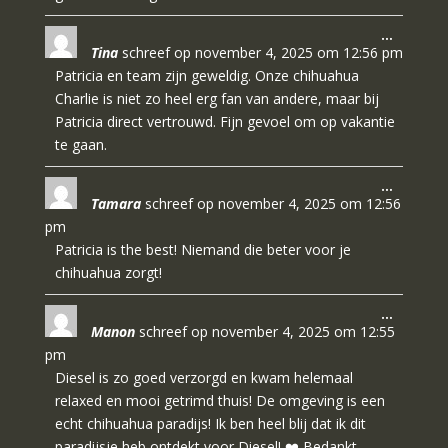
Wissel
…
Tina
schreef op
november 4, 2025
om
12:56 pm
deze
metabo
Patricia en team zijn geweldig. Onze chihuahua
Charlie is niet zo heel erg fan van andere, maar bij
Patricia direct vertrouwd. Fijn gevoel om op vakantie
te gaan.
Wissel
…
Tamara
schreef op
november 4, 2025
om
12:56
deze
metabo
pm
Patricia is the best! Niemand die beter voor je
chihuahua zorgt!
Wissel
…
Manon
schreef op
november 4, 2025
om
12:55
deze
metabo
pm
Diesel is zo goed verzorgd en kwam helemaal
relaxed en mooi getrimd thuis! De omgeving is een
echt chihuahua paradijs! Ik ben heel blij dat ik dit
paradijsje heb ontdekt voor Diesel! ❤️ Bedankt