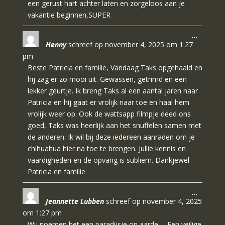
een gerust hart achter laten en zorgeloos aan je
vakantie beginnen,SUPER
Wissel
…
Henny
schreef op
november 4, 2025
om
1:27
deze
metabo
pm
Beste Patricia en familie, Vandaag Taks opgehaald en
hij zag er zo mooi uit. Gewassen, getrimd en een
lekker geurtje. Ik breng Taks al een aantal jaren naar
Patricia en hij gaat er vrolijk naar toe en haal hem
vrolijk weer op. Ook de wattsapp filmpje deed ons
goed, Taks was heerlijk aan het snuffelen samen met
de anderen. Ik wil bij deze iedereen aanraden om je
chihuahua hier na toe te brengen. Jullie kennis en
vaardigheden en de opvang is subliem. Dankjewel
Patricia en familie
Wissel
…
Jeannette Lubben
schreef op
november 4, 2025
deze
metabo
om
1:27 pm
Wij noemen het een paradijsje op aarde…. Een veilige