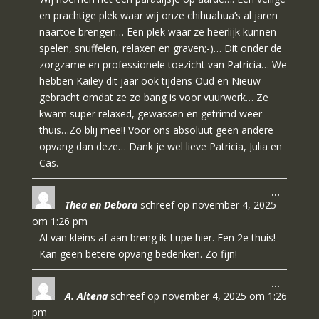
en prachtige plek waar wij onze chihuahua’s al jaren
naartoe brengen… Een plek waar ze heerlijk kunnen
spelen, snuffelen, relaxen en graven;-)… Dit onder de
zorgzame en professionele toezicht van Patricia… We
hebben Kailey dit jaar ook tijdens Oud en Nieuw
gebracht omdat ze zo bang is voor vuurwerk… Ze
kwam super relaxed, gewassen en getrimd weer
thuis…Zo blij mee!! Voor ons absoluut geen andere
opvang dan deze… Dank je wel lieve Patricia, Julia en
Cas.
Wissel
…
Thea en Debora
schreef op
november 4, 2025
deze
metabo
om
1:26 pm
Al van kleins af aan breng ik Lupe hier. Een 2e thuis!
Kan geen betere opvang bedenken. Zo fijn!
Wissel
…
A. Altena
schreef op
november 4, 2025
om
1:26
deze
metabo
pm