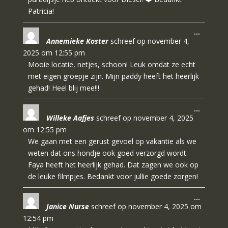
Patricia!
Wissel
…
Annemieke Koster
schreef op
november 4,
deze
metabo
2025
om
12:55 pm
Mooie locatie, netjes, schoon! Leuk omdat ze echt
met eigen groepje zijn. Mijn paddy heeft het heerlijk
gehad! Heel blij mee!!!
Wissel
…
Willeke Aafjes
schreef op
november 4, 2025
deze
metabo
om
12:55 pm
We gaan met een gerust gevoel op vakantie als we
weten dat ons hondje ook goed verzorgd wordt.
Faya heeft het heerlijk gehad. Dat zagen we ook op
de leuke filmpjes. Bedankt voor jullie goede zorgen!
Wissel
…
Janice Nurse
schreef op
november 4, 2025
om
deze
metabo
12:54 pm