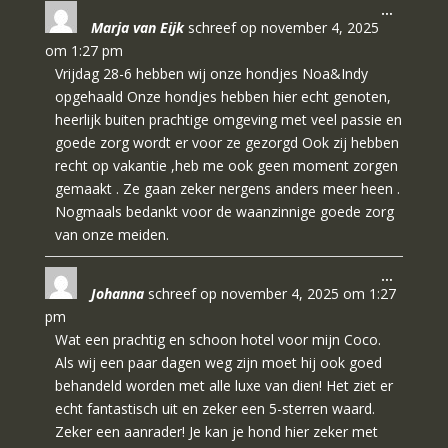
Wissel
…
gastenboek-
Marja van Eijk
schreef op
november 4, 2025
deze
lijst
metabo
om
1:27 pm
Vrijdag 28-6 hebben wij onze hondjes Noa&Indy
opgehaald Onze hondjes hebben hier echt genoten,
heerlijk buiten prachtige omgeving met veel passie en
goede zorg wordt er voor ze gezorgd Ook zij hebben
recht op vakantie ,heb me ook geen moment zorgen
gemaakt . Ze gaan zeker nergens anders meer heen .
Nogmaals bedankt voor de waanzinnige goede zorg
van onze meiden.
Wissel
…
Johanna
schreef op
november 4, 2025
om
1:27
deze
metabo
pm
Wat een prachtig en schoon hotel voor mijn Coco.
Als wij een paar dagen weg zijn moet hij ook goed
behandeld worden met alle luxe van dien! Het ziet er
echt fantastisch uit en zeker een 5-sterren waard.
Zeker een aanrader! Je kan je hond hier zeker met