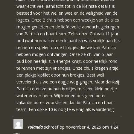
waar echt veel aandacht tot in de kleinste details is
besteed voor het wel en wee en de veiligheid van de
logees. Onze 2 chi, s hebben een weekje van dit alles
mogen genieten en de liefdevolle aandacht gekregen
van Patricia en haar team. Zelfs onze Chi van 11 jaar
oud (wat normaliter een luiaard is) was vrolijk aan het
rennen en spelen op de filmpjes die we van Patricia
hebben mogen ontvangen. Onze 2e chi van 5 jaar
oud kon heerlijk zijn energie kwijt, door heerlijk rond
te rennen met zijn vriendjes. Onze chi, s kregen altijd
een plakje kipfilet door hun brokjes. Best well
vervelend als we een dagje weg gingen. Maar dankzij
Patricia eten ze nu hun brokjes met een klein beetje
water erover heen. Wij kunnen ons geen beter
vakantie adres voorstellen dan bij Patricia en haar
team. Een dikke 10 is nog te weinig als waardering.
Wissel
…
Yolanda
schreef op
november 4, 2025
om
1:24
deze
metabo
pm